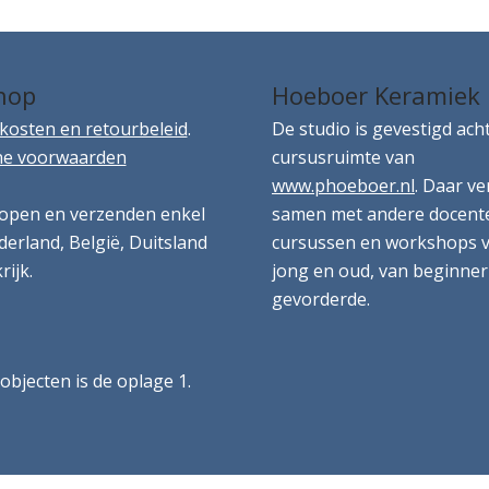
hop
Hoeboer Keramiek
kosten en retourbeleid
.
De studio is gevestigd ach
e voorwaarden
cursusruimte van
www.phoeboer.nl
. Daar ve
open en verzenden enkel
samen met andere docent
erland, België, Duitsland
cursussen en workshops 
rijk.
jong en oud, van beginner
gevorderde.
 objecten is de oplage 1.