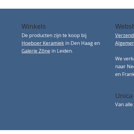
Winkels
Webs
De producten zijn te koop bij
Verzend
Hoeboer Keramiek
in Den Haag en
Algemen
Galerie Zône
in Leiden.
We verk
naar Ned
en Frank
Unica
Van alle