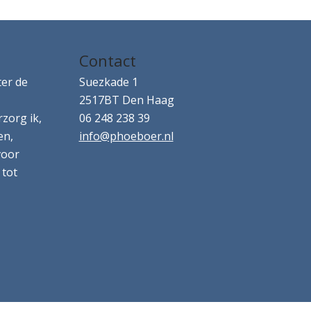
Contact
ter de
Suezkade 1
2517BT Den Haag
rzorg ik,
06 248 238 39
en,
info@phoeboer.nl
voor
 tot