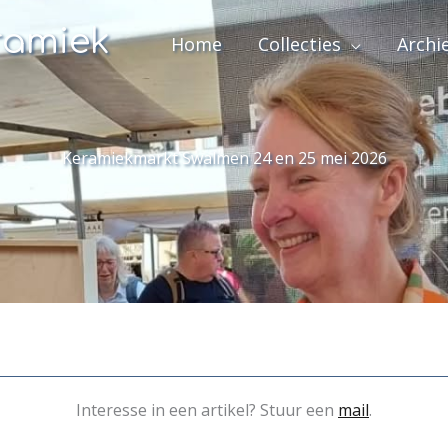
ramiek
Home
Collecties
Archi
Keramiekmarkt Swalmen 24 en 25 mei 2026
Interesse in een artikel? Stuur een
mail
.