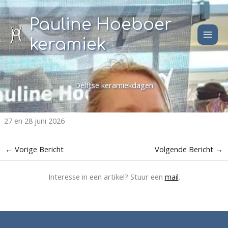
Ga
naar
Pauline Hoeboer
de
keramiek
inhoud
Delftse keramiekdagen
27 en 28 juni 2026
←
Vorige Bericht
Volgende Bericht
→
Interesse in een artikel? Stuur een
mail
.