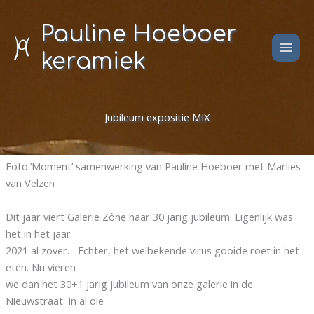
Ga
naar
Pauline Hoeboer
de
keramiek
inhoud
Jubileum expositie MIX
Foto:’Moment’ samenwerking van Pauline Hoeboer met Marlies
van Velzen
Dit jaar viert Galerie Zône haar 30 jarig jubileum. Eigenlijk was
het in het jaar
2021 al zover… Echter, het welbekende virus gooide roet in het
eten. Nu vieren
we dan het 30+1 jarig jubileum van onze galerie in de
Nieuwstraat. In al die